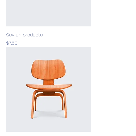
Soy un producto
Precio
$7.50