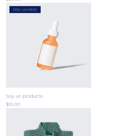
Más vendido
Soy un producto
Precio
$10.00