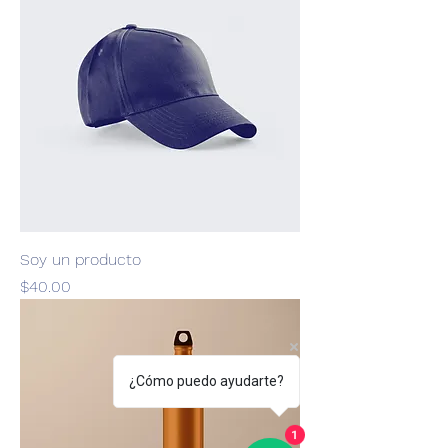
Soy un producto
Precio
$40.00
¿Cómo puedo ayudarte?
1