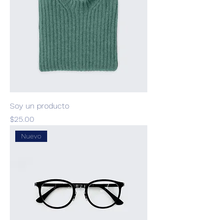
Soy un producto
Precio
$25.00
Nuevo