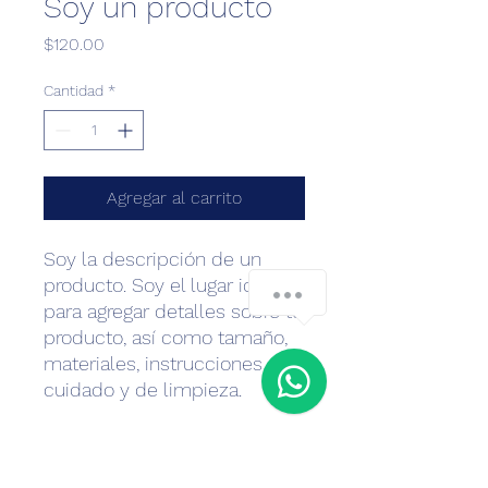
Soy un producto
Precio
$120.00
Cantidad
*
Agregar al carrito
Soy la descripción de un 
producto. Soy el lugar ideal 
para agregar detalles sobre tu 
producto, así como tamaño, 
materiales, instrucciones de 
cuidado y de limpieza.
INFORMACIÓN DE PRODUCTO