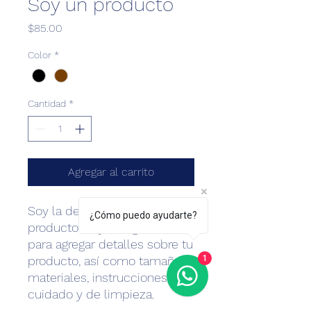
Soy un producto
Precio
$85.00
Color
*
Cantidad
*
Agregar al carrito
Soy la descripción de un 
¿Cómo puedo ayudarte?
producto. Soy el lugar ideal 
para agregar detalles sobre tu 
1
producto, así como tamaño, 
materiales, instrucciones de 
cuidado y de limpieza.