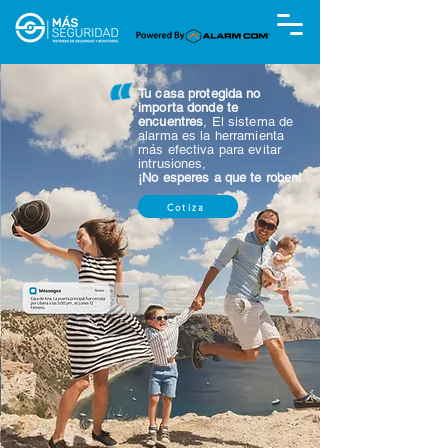
Tu casa protegida no
importa donde te
encuentres
, El sistema de
alarma es la herramienta
más efectiva para evitar
intrusiones,
¡No esperes a que te roben!
Cotiza